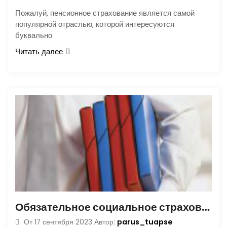
Пожалуй, пенсионное страхование является самой
популярной отраслью, которой интересуются
буквально
Читать далее
Обязательное социальное страхование в России
parus_tuapse
От
17 сентября 2023
Автор: