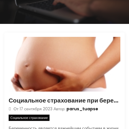
ю
Социальное страхование при беременности
parus_tuapse
От
17 сентября 2023
Автор:
Социальное страхование
Беременность является важнейшим событием в жизни