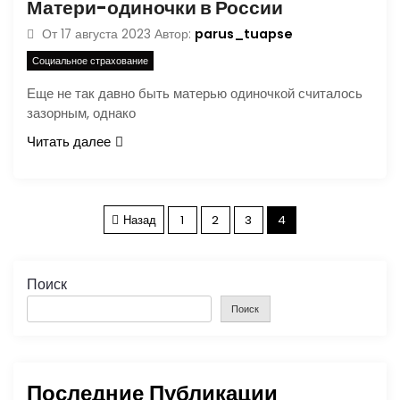
Матери-одиночки в России
parus_tuapse
От
17 августа 2023
Автор:
Социальное страхование
Еще не так давно быть матерью одиночкой считалось
зазорным, однако
Читать далее
П
Назад
1
2
3
4
а
Поиск
г
Поиск
и
н
Последние Публикации