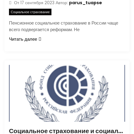
parus_tuapse
От
17 сентября 2023
Автор:
Социальное страхование
Пенсионное социальное страхование в России чаще
всего подвергается реформам. Не
Читать далее
Социальное страхование и социальное обеспечение на производстве