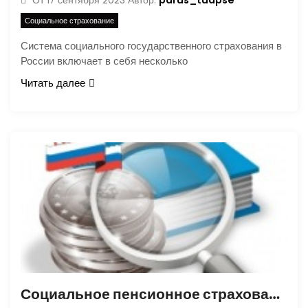
От
17 сентября 2023
Автор:
Социальное страхование
Система социального государственного страхования в
России включает в себя несколько
Читать далее
Социальное пенсионное страхование в России