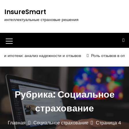
П
е
InsureSmart
р
интеллектуальные страховые решения
е
й
т
и
И
к
к
с
и: анализ надежности и отзывов
Роль отзывов в определении 
о
о
д
н
е
р
к
ж
а
Рубрика:
Социальное
и
м
м
о
страхование
е
м
у
н
Главная
Социальное страхование
Страница 4