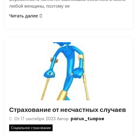
любой женщины, поэтому ее
Читать далее
Страхование от несчастных случаев
parus_tuapse
От
17 сентября 2023
Автор:
Социальное страхование