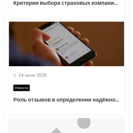
Критерии выбора страховых компаний для недвижимости и ипотеки: анализ надежности и отзывов
я
м
24 июля 2026
Новости
Роль отзывов в определении надёжности и качества обслуживания страховых компаний