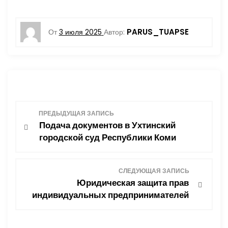
PARUS_TUAPSE
От
3 июля 2025
Автор:
Н
ПРЕДЫДУЩАЯ ЗАПИСЬ
Подача документов в Ухтинский
а
городской суд Республики Коми
в
СЛЕДУЮЩАЯ ЗАПИСЬ
и
Юридическая защита прав
индивидуальных предпринимателей
г
а