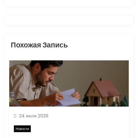
ц
и
я
Похожая Запись
п
о
з
а
п
24 июля 2026
и
Новости
с