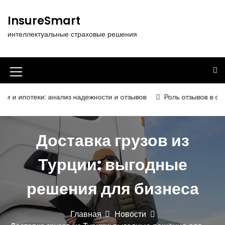
П
е
InsureSmart
р
интеллектуальные страховые решения
е
й
т
и
И
к
к
с
теки: анализ надежности и отзывов
Роль отзывов в определен
о
о
д
н
е
Доставка грузов из
р
к
ж
а
Турции: выгодные
и
м
м
о
решения для бизнеса
е
м
у
н
Главная
Новости