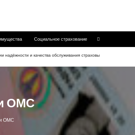
имущества
Социальное страхование
ости и качества обслуживания страховых компаний
Критерии
и ОМС
 и ОМС