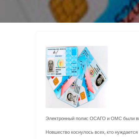
s
e
p
п
n
g
р
i
r
а
k
a
в
i
m
и
т
ь
Электронный полис ОСАГО и ОМС были вв
Новшество коснулось всех, кто нуждается