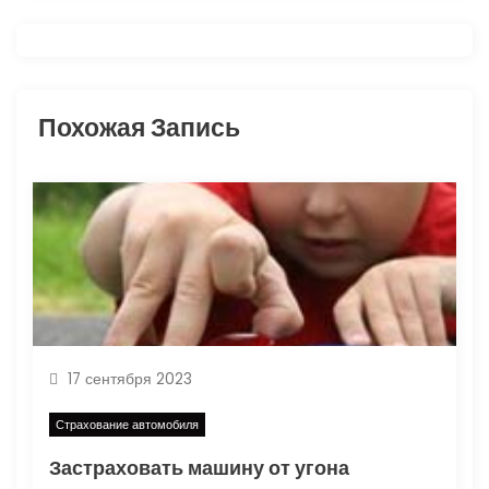
а
ц
и
Похожая Запись
я
п
о
з
а
17 сентября 2023
п
Страхование автомобиля
и
Застраховать машину от угона