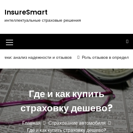
П
е
InsureSmart
р
интеллектуальные страховые решения
е
й
т
и
И
к
к
с
ализ надежности и отзывов
Роль отзывов в определении надёж
о
о
д
н
е
р
к
ж
Где и как купить
а
и
м
м
страховку дешево?
о
е
м
у
н
Главная
Страхование автомобиля
Где и как купить страховку дешево?