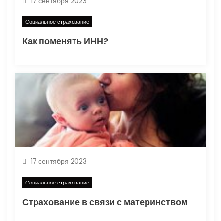
17 сентября 2023
п
Социальное страхование
и
Как поменять ИНН?
с
я
м
17 сентября 2023
Социальное страхование
Страхование в связи с материнством