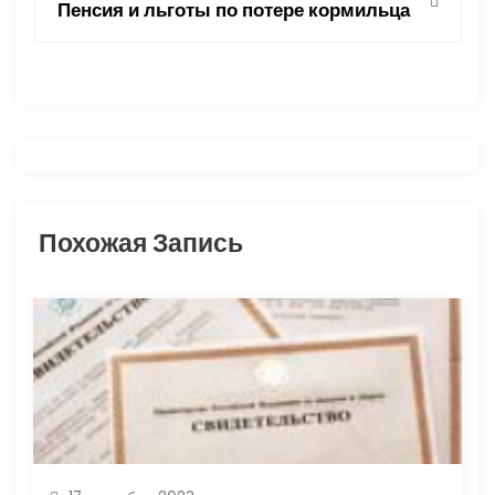
Пенсия и льготы по потере кормильца
и
г
а
ц
и
Похожая Запись
я
п
о
з
а