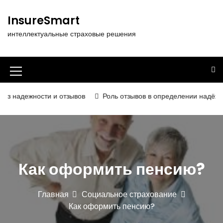
П
е
InsureSmart
р
интеллектуальные страховые решения
е
й
т
и
И
к
к
с
жности и отзывов
Роль отзывов в определении надёжности и к
о
о
д
н
е
р
к
ж
а
и
Как оформить пенсию?
м
м
о
е
м
Главная
Социальное страхование
у
н
Как оформить пенсию?