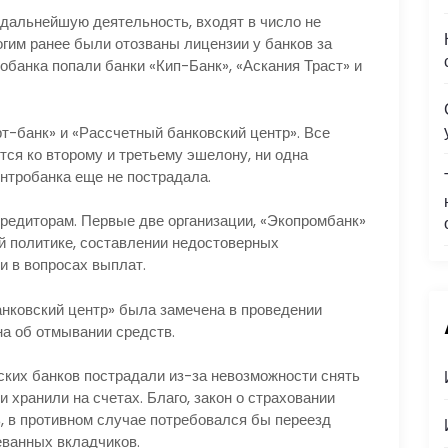
 дальнейшую деятельность, входят в число не
гим ранее были отозваны лицензии у банков за
обанка попали банки «Кип-Банк», «Аскания Траст» и
т-банк» и «Рассчетный банковский центр». Все
тся ко второму и третьему эшелону, ни одна
ентробанка еще не пострадала.
кредиторам. Первые две организации, «Экопромбанк»
й политике, составлении недостоверных
и в вопросах выплат.
нковский центр» была замечена в проведении
а об отмывании средств.
ских банков пострадали из-за невозможности снять
 хранили на счетах. Благо, закон о страховании
, в противном случае потребовался бы переезд
еванных вкладчиков.