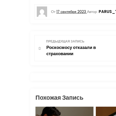
PARUS_
От
17 сентября 2023
Автор:
Н
ПРЕДЫДУЩАЯ ЗАПИСЬ
Роскосмосу отказали в
а
страховании
в
и
г
а
Похожая Запись
ц