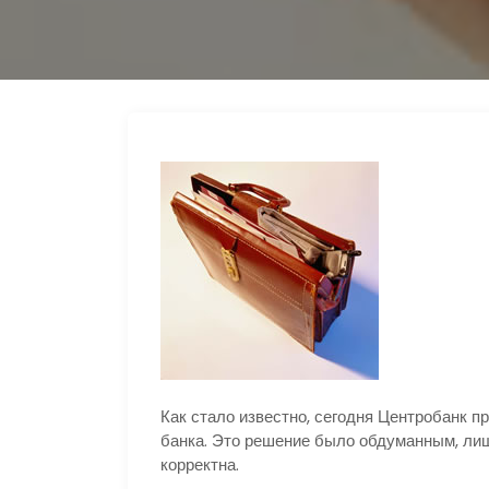
s
e
p
п
n
g
р
i
r
а
k
a
в
i
m
и
т
ь
Как стало известно, сегодня Центробанк 
банка. Это решение было обдуманным, лиш
корректна.