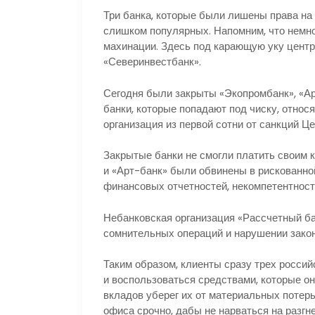
Три банка, которые были лишены права на
слишком популярных. Напомним, что немно
махинации. Здесь под карающую уку центр
«Северинвестбанк».
Сегодня были закрыты «Экопромбанк», «Ар
банки, которые попадают под чиску, относя
организация из первой сотни от санкций Ц
Закрытые банки не смогли платить своим 
и «Арт-банк» были обвинены в рискованно
финансовых отчетностей, некомпетентност
Небанковская организация «Рассчетный ба
сомнительных операций и нарушении закон
Таким образом, клиенты сразу трех россий
и воспользоваться средствами, которые они
вкладов уберег их от материальных потерь
офиса срочно, дабы не нарваться на разгн