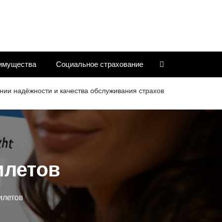
имущества
Социальное страхование
ёжности и качества обслуживания страховых компаний
Крит
илетов
илетов