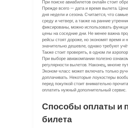
При поиске авиабилетов онлайн стоит обр
Прежде всего — дата и время вылета. Цена
дня недели и сезона. Считается, что самы
среду и четверг, а также на ранние утренн
фиксированы, можно использовать функцию 
цены на соседние дни. Не менее важна пр
рейсы стоят дороже, но экономят время и
значительно дешевле, однако требуют учё
Также стоит проверять, в одном ли аэропор
При выборе авиакомпании полезно ознаком
регулярности вылетов. Наконец, многие пу
Эконом-класс может включать только ручн
доплачивать. Некоторые лоукостеры вообщ
перед покупкой стоит внимательно прочит
оплатить нужный дополнительный сервис.
Способы оплаты и 
билета