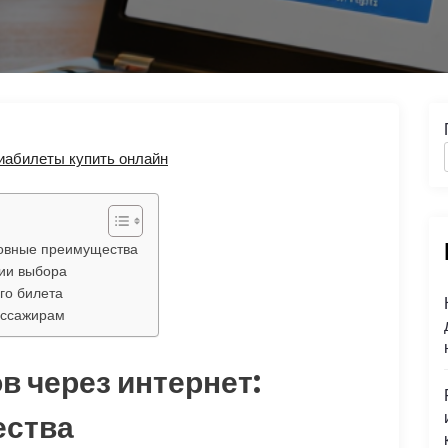
иабилеты купить онлайн
новные преимущества
рии выбора
го билета
ассажирам
в через интернет:
ества