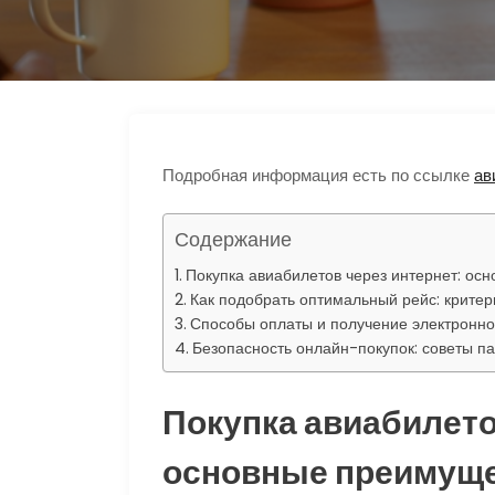
s
e
p
п
n
g
р
i
r
а
k
a
в
i
m
и
Подробная информация есть по ссылке
ав
т
ь
Содержание
Покупка авиабилетов через интернет: ос
Как подобрать оптимальный рейс: крите
Способы оплаты и получение электронно
Безопасность онлайн-покупок: советы п
Покупка авиабилето
основные преимущ