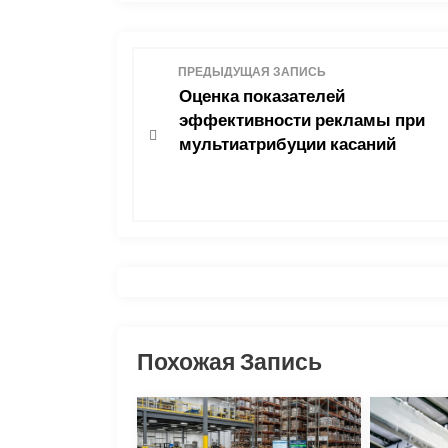
Н
ПРЕДЫДУЩАЯ ЗАПИСЬ
Оценка показателей
а
эффективности рекламы при
мультиатрибуции касаний
в
и
г
а
ц
Похожая Запись
и
я