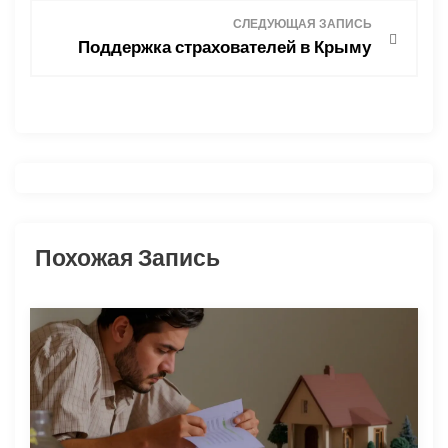
в
СЛЕДУЮЩАЯ ЗАПИСЬ
Поддержка страхователей в Крыму
и
г
а
ц
и
Похожая Запись
я
п
о
з