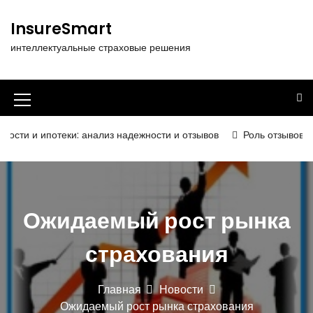
П
е
InsureSmart
р
интеллектуальные страховые решения
е
й
т
и
И
к
к
с
 ипотеки: анализ надежности и отзывов
Роль отзывов в опред
о
о
д
н
е
р
к
ж
Ожидаемый рост рынка
а
и
м
м
страхования
о
е
м
у
н
Главная
Новости
Ожидаемый рост рынка страхования