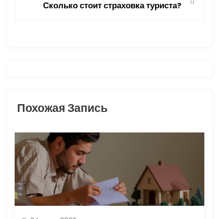
Сколько стоит страховка туриста?
и
г
а
ц
и
Похожая Запись
я
п
о
з
а