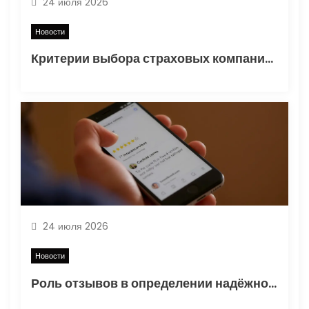
24 июля 2026
п
Новости
и
Критерии выбора страховых компаний для недвижимости и ипотеки: анализ надежности и отзывов
с
я
м
24 июля 2026
Новости
Роль отзывов в определении надёжности и качества обслуживания страховых компаний