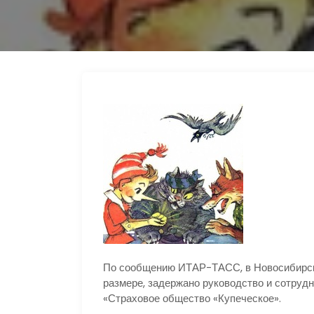
s
e
p
п
n
g
р
i
r
а
k
a
в
i
m
и
т
ь
По сообщению ИТАР-ТАСС, в Новосибирске
размере, задержано руководство и сотру
«Страховое общество «Купеческое».