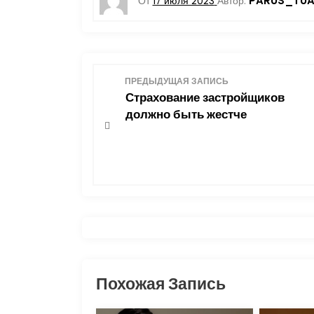
PARUS_TUA
От
17 июля 2023
Автор:
Н
ПРЕДЫДУЩАЯ ЗАПИСЬ
Страхование застройщиков
а
должно быть жестче
в
и
г
а
ц
Похожая Запись
и