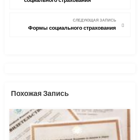
социального страхования
в
СЛЕДУЮЩАЯ ЗАПИСЬ
и
Формы социального страхования
г
а
ц
и
Похожая Запись
я
п
о
з