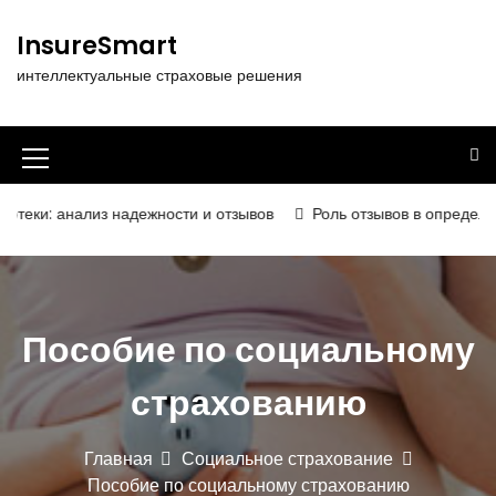
П
е
InsureSmart
р
интеллектуальные страховые решения
е
й
т
и
И
к
к
с
нализ надежности и отзывов
Роль отзывов в определении надё
о
о
д
н
е
р
к
ж
Пособие по социальному
а
и
м
м
страхованию
о
е
м
у
н
Главная
Социальное страхование
Пособие по социальному страхованию