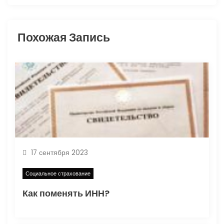
и
Похожая Запись
я
п
о
з
а
п
17 сентября 2023
и
Социальное страхование
Как поменять ИНН?
с
я