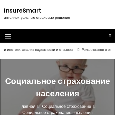
П
е
InsureSmart
р
интеллектуальные страховые решения
е
й
т
и
И
к
к
с
ки: анализ надежности и отзывов
Роль отзывов в определении
о
о
д
н
е
р
к
ж
Социальное страхование
а
и
м
м
населения
о
е
м
у
н
Главная
Социальное страхование
Социальное страхование населения