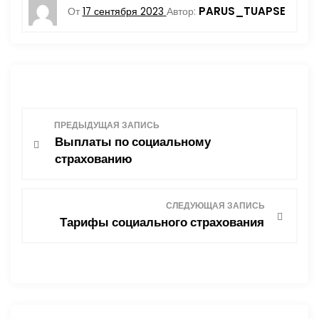
PARUS_TUAPSE
От
17 сентября 2023
Автор:
Н
ПРЕДЫДУЩАЯ ЗАПИСЬ
Выплаты по социальному
а
страхованию
в
СЛЕДУЮЩАЯ ЗАПИСЬ
и
Тарифы социального страхования
г
а
ц