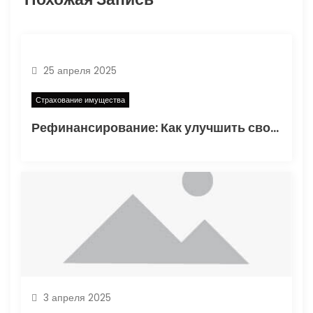
я
п
о
25 апреля 2025
з
Страхование имущества
а
Рефинансирование: Как улучшить свои финансовые условия
п
и
с
я
м
3 апреля 2025