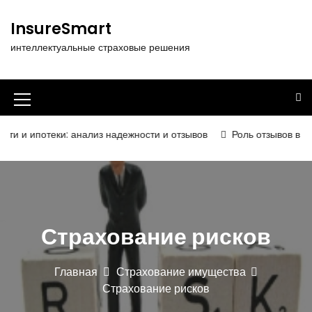
П
е
InsureSmart
р
интеллектуальные страховые решения
е
й
т
и
И
к
к
с
потеки: анализ надежности и отзывов
Роль отзывов в определ
о
о
д
н
е
р
к
ж
а
и
Страхование рисков
м
м
о
е
м
Главная
Страхование имущества
у
н
Страхование рисков