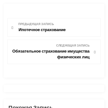
Н
ПРЕДЫДУЩАЯ ЗАПИСЬ
Ипотечное страхование
а
в
СЛЕДУЮЩАЯ ЗАПИСЬ
Обязательное страхование имущества
и
физических лиц
г
а
ц
и
Похожая Запись