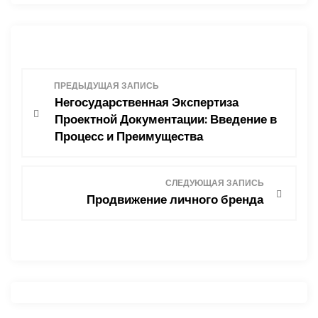
Н
ПРЕДЫДУЩАЯ ЗАПИСЬ
Негосударственная Экспертиза
а
Проектной Документации: Введение в
Процесс и Преимущества
в
и
СЛЕДУЮЩАЯ ЗАПИСЬ
Продвижение личного бренда
г
а
ц
и