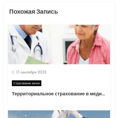
я
Похожая Запись
п
о
з
а
п
17 сентября 2023
и
Страхование жизни
с
Территориальное страхование в медицине
я
м