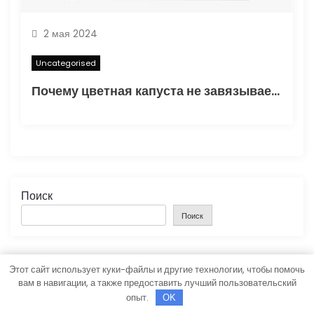
2 мая 2024
Uncategorised
Почему цветная капуста не завязывает в открытом грунте — основные факторы и способы решения проблемы
Поиск
Поиск
Этот сайт использует куки-файлы и другие технологии, чтобы помочь
Последние Публикации
вам в навигации, а также предоставить лучший пользовательский
опыт.
OK