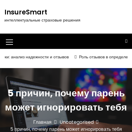
П
е
InsureSmart
р
интеллектуальные страховые решения
е
й
т
и
И
к
к
с
 надежности и отзывов
Роль отзывов в определении надёжност
о
о
д
н
е
р
к
ж
5 причин, почему парень
а
и
м
м
может игнорировать тебя
о
е
м
у
н
Главная
Uncategorised
5 причин, почему парень может игнорировать тебя