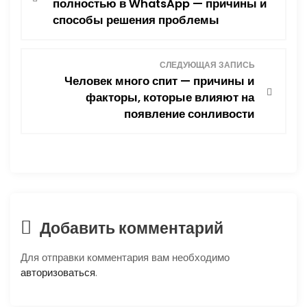
полностью в WhatsApp — причины и
способы решения проблемы
в
и
СЛЕДУЮЩАЯ ЗАПИСЬ
Человек много спит — причины и
г
факторы, которые влияют на
появление сонливости
а
ц
и
я
Добавить комментарий
п
Для отправки комментария вам необходимо
о
авторизоваться
.