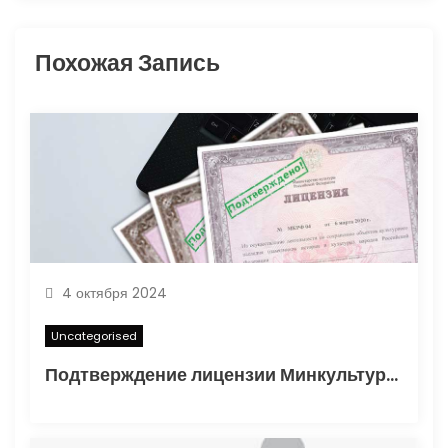
з
а
Похожая Запись
п
и
с
я
м
4 октября 2024
Uncategorised
Подтверждение лицензии Минкультуры: Важные аспекты и процесс получения