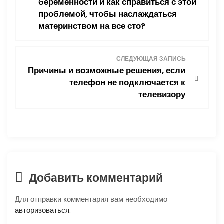
беременности и как справиться с этой
в
проблемой, чтобы наслаждаться
материнством на все сто?
и
г
СЛЕДУЮЩАЯ ЗАПИСЬ
Причины и возможные решения, если
а
телефон не подключается к
ц
телевизору
и
я
п
Добавить комментарий
о
Для отправки комментария вам необходимо
з
авторизоваться
.