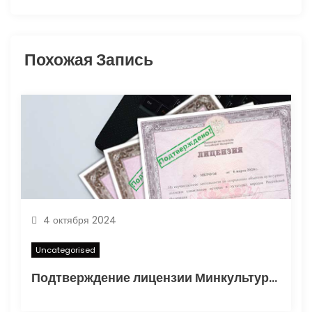
а
п
Похожая Запись
и
с
я
м
4 октября 2024
Uncategorised
Подтверждение лицензии Минкультуры: Важные аспекты и процесс получения