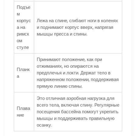
Подъе
м
корпус
Лежа на спине, сгибают ноги в коленях
а на
и поднимают корпус вверх, напрягая
римск
мышцы пресса и спины.
ом
стуле
Принимают положение, как при
отжиманиях, но опираются на
Планк
предплечья и локти. Держат тело в
а
напряженном положении, поддерживая
прямую линию спины.
Это отличная аэробная нагрузка для
всего тела, включая спину. Регулярные
Плава
посещения бассейна помогут укрепить
ние
мышцы и поддерживать правильную
осанку.