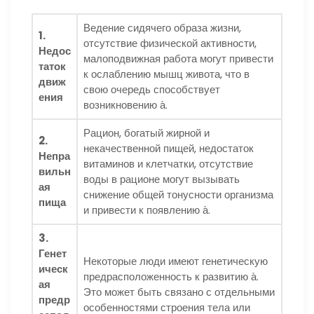
Ведение сидячего образа жизни,
1.
отсутствие физической активности,
Недос
малоподвижная работа могут привести
таток
к ослаблению мышц живота, что в
движ
свою очередь способствует
ения
возникновению а̀.
Рацион, богатый жирной и
2.
некачественной пищей, недостаток
Непра
витаминов и клетчатки, отсутствие
вильн
воды в рационе могут вызывать
ая
снижение общей тонусности организма
пища
и привести к появлению а̀.
3.
Генет
Некоторые люди имеют генетическую
ическ
предрасположенность к развитию а̀.
ая
Это может быть связано с отдельными
предр
особенностями строения тела или