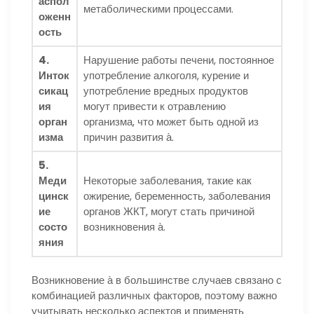
аспол
метаболическими процессами.
оженн
ость
4.
Нарушение работы печени, постоянное
Инток
употребление алкоголя, курение и
сикац
употребление вредных продуктов
ия
могут привести к отравлению
орган
организма, что может быть одной из
изма
причин развития а̀.
5.
Меди
Некоторые заболевания, такие как
цинск
ожирение, беременность, заболевания
ие
органов ЖКТ, могут стать причиной
состо
возникновения а̀.
яния
Возникновение а̀ в большинстве случаев связано с
комбинацией различных факторов, поэтому важно
учитывать несколько аспектов и применять