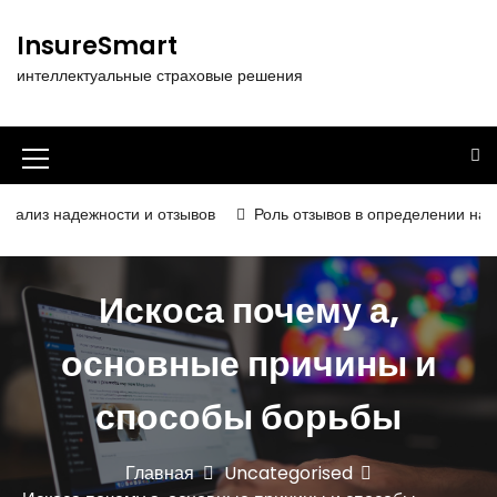
П
е
InsureSmart
р
интеллектуальные страховые решения
е
й
т
и
И
к
к
с
жности и отзывов
Роль отзывов в определении надёжности и к
о
о
д
н
е
Искоса почему а,
р
к
ж
а
основные причины и
и
м
м
о
способы борьбы
е
м
у
н
Главная
Uncategorised