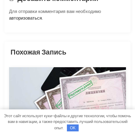
я
Для отправки комментария вам необходимо
п
авторизоваться
.
о
з
Похожая Запись
а
п
и
с
я
Этот сайт использует куки-файлы и другие технологии, чтобы помочь
вам в навигации, а также предоставить лучший пользовательский
4 октября 2024
м
опыт.
OK
Uncategorised