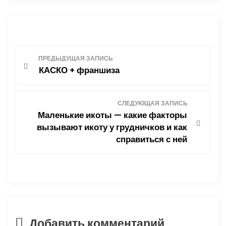
Н
ПРЕДЫДУЩАЯ ЗАПИСЬ
КАСКО + франшиза
а
в
СЛЕДУЮЩАЯ ЗАПИСЬ
Маленькие икоты — какие факторы
и
вызывают икоту у грудничков и как
справиться с ней
г
а
ц
и
Добавить комментарий