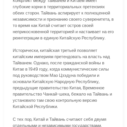
Конфликт между Тайванем и Китаем имеет
глубокие корни в территориальных претензиях
обеих сторон. Тайвань аспирирует к полноценной
независимости и признанию своего суверенитета, в
то время как Китай считает остров своей
неприкосновенной территорией и настаивает на его
реинтеграции в единую Китайскую Республику.
Исторически, китайская третьей позволяет
китайским империям претендовать на власть над
Тайванем. Однако, после гражданской войны в
Китае в 1949 году, когда коммунистические силы
под руководством Мао Цзэдуна победили и
основали Китайскую Народную Республику,
предыдущие правительство Китая, Временное
правительство Чанкай-шека, бежало на Тайвань и
установило там свою контрольную версию
Китайской Республики.
С тех пор, Китай и Тайвань считают себя двумя
отдельными и независимыми государствами.