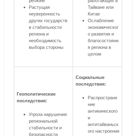
регионе
работающих в
Растущая
Тайване или
неуверенность
Китае
других государств
Ослабление
в стабильности
экономическог
региона и
о развития и
необходимость
благосостояни
выбора стороны
я региона в
целом
Социальные
последствия:
Геополитические
Распростране
последствия:
ние
антикинеского
Угроза нарушения
и
региональной
антитайваньск
стабильности и
ого настроения
безопасности