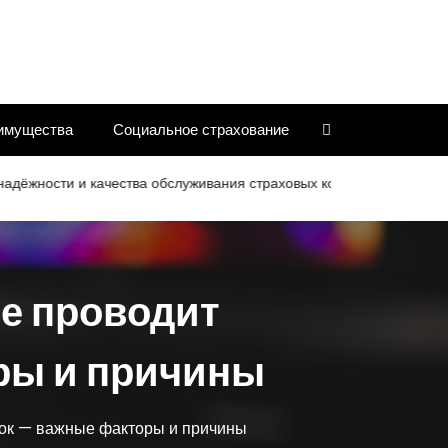
имущества
Социальное страхование
сти и качества обслуживания страховых компаний
Критерии 
е проводит
ры и причины
ток — важные факторы и причины