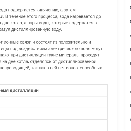
ода подвергается кипячению, а затем
. В течение этого процесса, вода нагревается до
а дне котла, а пары воды, которые содержатся в
разуя дистиллированную воду.
т ионные связи и состоят из положительно и
тицы под воздействием электрического поля могут
днако, при дистилляции такие минералы проходят
 на дне котла, отделяясь от дистиллированной
епроводящей, так как в ней нет ионов, способных
ремя дистилляции