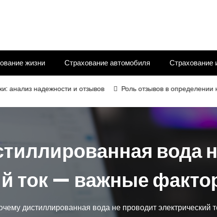
ование жизни
Страхование автомобиля
Страхование 
из надежности и отзывов
Роль отзывов в определении надёжно
стиллированная вода н
ий ток — важные факто
очему дистиллированная вода не проводит электрический 