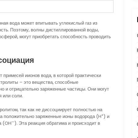
нная вода может впитывать углекислый газ из
ость. Поэтому, волны дистиллированной воды,
осферой, могут приобретать способность проводить
социация
 примесей иионов вода, в которой практически
тролиты – это вещества, способные
но и отрицательно заряженные частицы. Они могут
 или соли.
ролитом, так как не диссоциирует полностью на
+
 на положительно заряженные ионы водорода (H
) и
—
а (OH
). Эта реакция обратима и происходит в