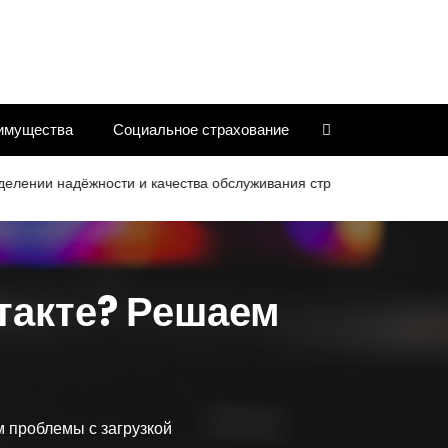
имущества
Социальное страхование
 надёжности и качества обслуживания страховых компаний
К
нтакте? Решаем
 проблемы с загрузкой