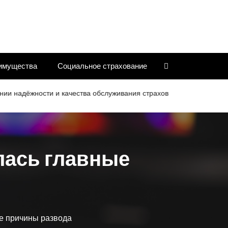
имущества
Социальное страхование
адёжности и качества обслуживания страховых компаний
Кри
лась главные
е причины развода