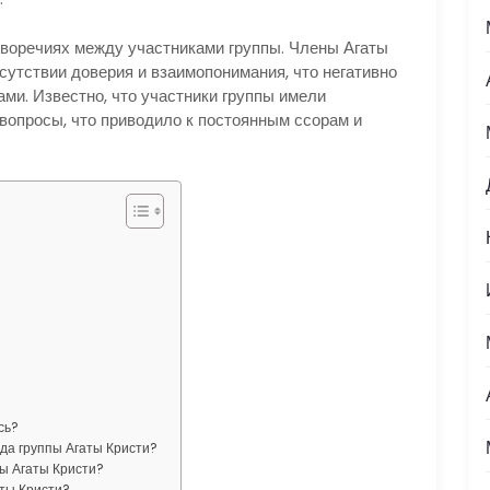
иворечиях между участниками группы. Члены Агаты
сутствии доверия и взаимопонимания, что негативно
ми. Известно, что участники группы имели
опросы, что приводило к постоянным ссорам и
сь?
да группы Агаты Кристи?
пы Агаты Кристи?
аты Кристи?