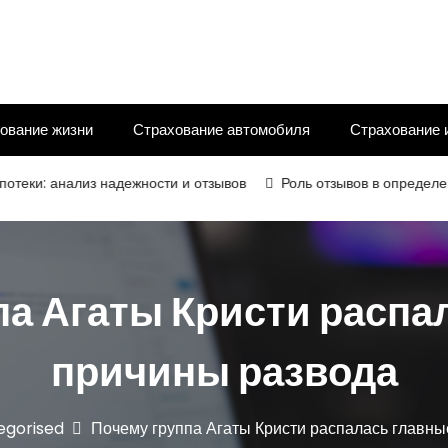
ование жизни
Страхование автомобиля
Страхование 
: анализ надежности и отзывов
Роль отзывов в определении н
па Агаты Кристи распа
причины развода
egorised
Почему группа Агаты Кристи распалась главны