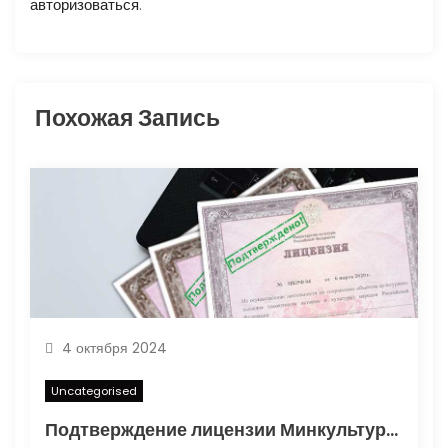
авторизоваться
.
о
з
Похожая Запись
а
п
и
с
я
м
4 октября 2024
Uncategorised
Подтверждение лицензии Минкультуры: Важные аспекты и процесс получения