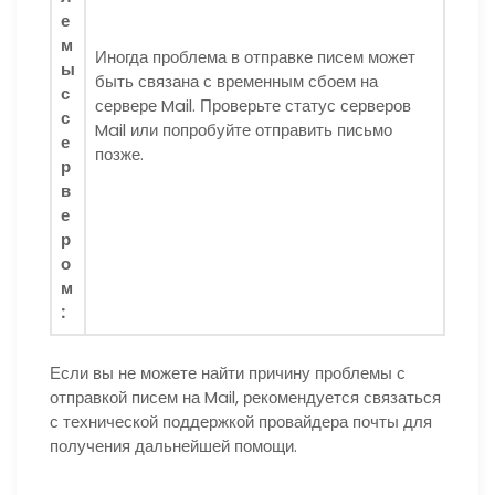
е
м
Иногда проблема в отправке писем может
ы
быть связана с временным сбоем на
с
сервере Mail. Проверьте статус серверов
с
Mail или попробуйте отправить письмо
е
позже.
р
в
е
р
о
м
:
Если вы не можете найти причину проблемы с
отправкой писем на Mail, рекомендуется связаться
с технической поддержкой провайдера почты для
получения дальнейшей помощи.