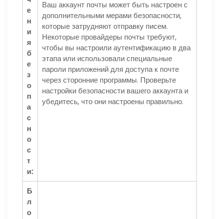
Ваш аккаунт почты может быть настроен с
е
дополнительными мерами безопасности,
н
которые затрудняют отправку писем.
и
Некоторые провайдеры почты требуют,
я
чтобы вы настроили аутентификацию в два
б
этапа или использовали специальные
е
пароли приложений для доступа к почте
з
через сторонние программы. Проверьте
о
настройки безопасности вашего аккаунта и
п
убедитесь, что они настроены правильно.
а
с
н
о
с
т
и:
Б
л
о