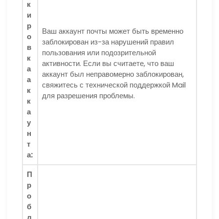
к
и
р
Ваш аккаунт почты может быть временно
о
заблокирован из-за нарушений правил
в
пользования или подозрительной
к
активности. Если вы считаете, что ваш
а
аккаунт был неправомерно заблокирован,
а
свяжитесь с технической поддержкой Mail
к
для разрешения проблемы.
к
а
у
н
т
а:
П
р
о
б
л