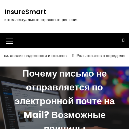
П
е
InsureSmart
р
интеллектуальные страховые решения
е
й
т
и
И
к
к
с
 надежности и отзывов
Роль отзывов в определении надёжност
о
о
д
Почему письмо не
н
е
р
к
отправляется по
ж
а
и
электронной почте на
м
м
о
е
м
Mail? Возможные
у
н
причины