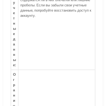
у
пробелы. Если вы забыли свои учетные
ч
данные, попробуйте восстановить доступ к
е
аккаунту.
т
н
ы
е
д
а
н
н
ы
е:
О
г
р
а
н
и
ч