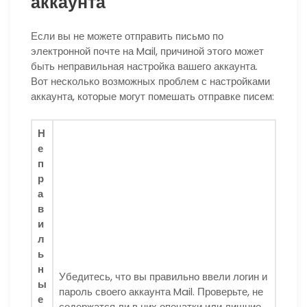
аккаунта
Если вы не можете отправить письмо по
электронной почте на Mail, причиной этого может
быть неправильная настройка вашего аккаунта.
Вот несколько возможных проблем с настройками
аккаунта, которые могут помешать отправке писем:
Н
е
п
р
а
в
и
л
ь
н
Убедитесь, что вы правильно ввели логин и
ы
пароль своего аккаунта Mail. Проверьте, не
е
содержатся ли в них опечатки или лишние