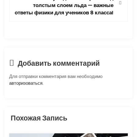
г
толстым слоем льда — важные
ответы физики для учеников 8 класса!
а
ц
и
я
Добавить комментарий
п
Для отправки комментария вам необходимо
о
авторизоваться
.
з
а
Похожая Запись
п