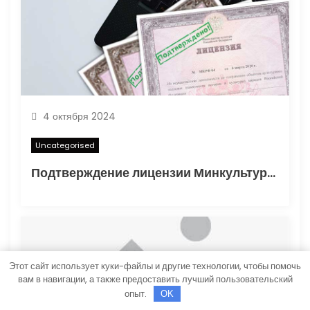
и
с
я
м
4 октября 2024
Uncategorised
Подтверждение лицензии Минкультуры: Важные аспекты и процесс получения
Этот сайт использует куки-файлы и другие технологии, чтобы помочь
вам в навигации, а также предоставить лучший пользовательский
опыт.
OK