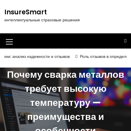
П
е
InsureSmart
р
интеллектуальные страховые решения
е
й
т
и
И
к
к
с
з надежности и отзывов
Роль отзывов в определении надёжнос
о
о
д
Почему сварка металлов
н
е
р
к
требует высокую
ж
а
и
температуру —
м
м
о
е
м
преимущества и
у
н
особенности