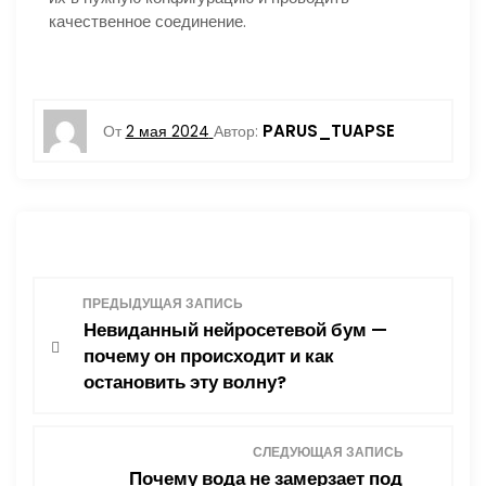
качественное соединение.
PARUS_TUAPSE
От
2 мая 2024
Автор:
Н
ПРЕДЫДУЩАЯ ЗАПИСЬ
Невиданный нейросетевой бум —
а
почему он происходит и как
остановить эту волну?
в
и
СЛЕДУЮЩАЯ ЗАПИСЬ
Почему вода не замерзает под