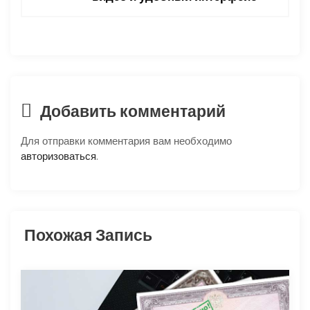
и
я
п
о
Добавить комментарий
з
Для отправки комментария вам необходимо
авторизоваться
.
а
п
и
Похожая Запись
с
я