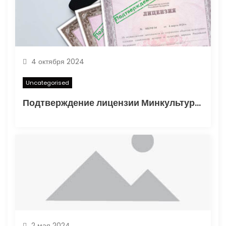
м
4 октября 2024
Uncategorised
Подтверждение лицензии Минкультуры: Важные аспекты и процесс получения
2 мая 2024