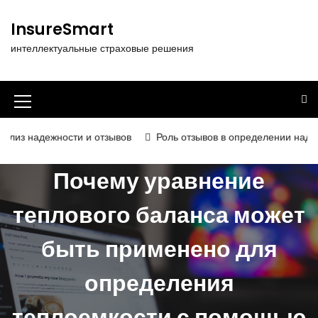
П
е
InsureSmart
р
интеллектуальные страховые решения
е
й
т
и
И
к
к
с
ности и отзывов
Роль отзывов в определении надёжности и ка
о
о
д
Почему уравнение
н
е
р
к
теплового баланса может
ж
а
и
быть применено для
м
м
о
е
м
определения
у
н
теплоемкости с помощью