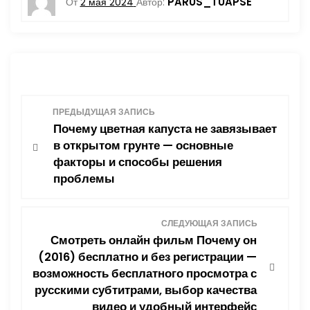
PARUS_TUAPSE
От
2 мая 2024
Автор:
Н
ПРЕДЫДУЩАЯ ЗАПИСЬ
Почему цветная капуста не завязывает
а
в открытом грунте — основные
факторы и способы решения
в
проблемы
и
СЛЕДУЮЩАЯ ЗАПИСЬ
г
Смотреть онлайн фильм Почему он
(2016) бесплатно и без регистрации —
а
возможность бесплатного просмотра с
ц
русскими субтитрами, выбор качества
видео и удобный интерфейс