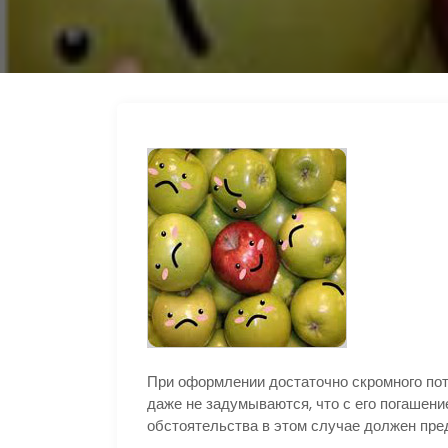
s
e
p
п
n
g
р
i
r
а
k
a
в
i
m
и
т
ь
При оформлении достаточно скромного по
даже не задумываются, что с его погашен
обстоятельства в этом случае должен пре