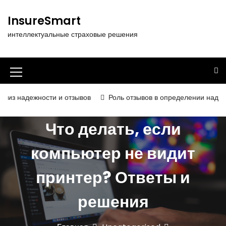
П
е
InsureSmart
р
интеллектуальные страховые решения
е
й
т
и
И
к
к
с
ости и отзывов
Роль отзывов в определении надёжности и кач
о
о
д
Что делать, если
н
е
р
к
компьютер не видит
ж
а
и
принтер? Ответы и
м
м
о
е
м
решения
у
н