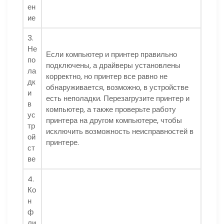
ен
ие
3.
Не
Если компьютер и принтер правильно
по
подключены, а драйверы установлены
ла
корректно, но принтер все равно не
дк
обнаруживается, возможно, в устройстве
и
есть неполадки. Перезагрузите принтер и
в
компьютер, а также проверьте работу
ус
принтера на другом компьютере, чтобы
тр
исключить возможность неисправностей в
ой
принтере.
ст
ве
4.
Ко
н
ф
ли