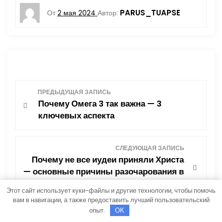
PARUS_TUAPSE
От
2 мая 2024
Автор:
Н
ПРЕДЫДУЩАЯ ЗАПИСЬ
Почему Омега 3 так важна — 3
а
ключевых аспекта
в
СЛЕДУЮЩАЯ ЗАПИСЬ
и
Почему не все иудеи приняли Христа
— основные причины разочарования в
г
ожиданиях от мессии
Этот сайт использует куки-файлы и другие технологии, чтобы помочь
а
вам в навигации, а также предоставить лучший пользовательский
опыт.
OK