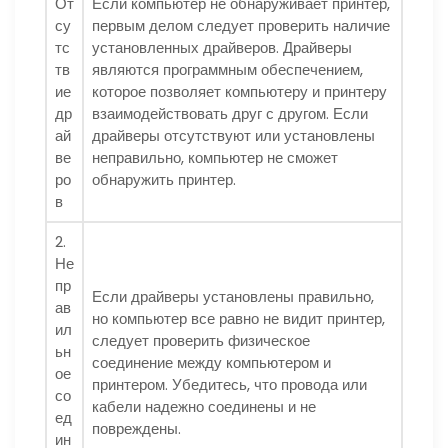
От
Если компьютер не обнаруживает принтер,
су
первым делом следует проверить наличие
тс
установленных драйверов. Драйверы
тв
являются программным обеспечением,
ие
которое позволяет компьютеру и принтеру
др
взаимодействовать друг с другом. Если
ай
драйверы отсутствуют или установлены
ве
неправильно, компьютер не сможет
ро
обнаружить принтер.
в
2.
Не
пр
Если драйверы установлены правильно,
ав
но компьютер все равно не видит принтер,
ил
следует проверить физическое
ьн
соединение между компьютером и
ое
принтером. Убедитесь, что провода или
со
кабели надежно соединены и не
ед
повреждены.
ин