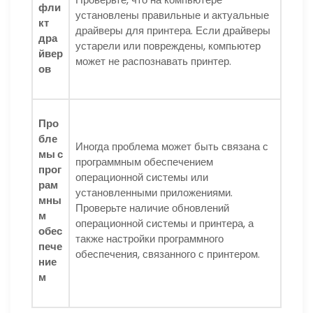
фли
установлены правильные и актуальные
кт
драйверы для принтера. Если драйверы
дра
устарели или повреждены, компьютер
йвер
может не распознавать принтер.
ов
Про
бле
Иногда проблема может быть связана с
мы с
программным обеспечением
прог
операционной системы или
рам
установленными приложениями.
мны
Проверьте наличие обновлений
м
операционной системы и принтера, а
обес
также настройки программного
пече
обеспечения, связанного с принтером.
ние
м