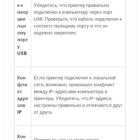
е к
Убедитесь, что принтер правильно
непр
подключен к компьютеру через порт
ави
USB. Проверьте, что кабель подключен к
льн
соответствующему порту и что он
ому
надежно закреплен.
порт
у
USB
Кон
Если принтер подключен к локальной
фли
сети, возможно, произошел конфликт
кт
между IP-адресами компьютера и
адре
принтера. Убедитесь, что IP-адреса
сов
настроены правильно и отличаются друг
IP
от друга.
Кон
Проверьте, что на компьютере