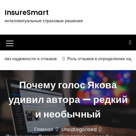
П
е
InsureSmart
р
интеллектуальные страховые решения
е
й
т
и
И
к
к
с
ности и отзывов
Роль отзывов в определении надёжности и ка
о
о
д
н
е
Почему голос Якова
р
к
ж
а
удивил автора — редкий
и
м
м
о
и необычный
е
м
у
н
Главная
Uncategorised