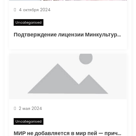
м
4 октября 2024
Uncategorised
Подтверждение лицензии Минкультуры: Важные аспекты и процесс получения
2 мая 2024
Uncategorised
МИР не добавляется в мир пей — причины и решения