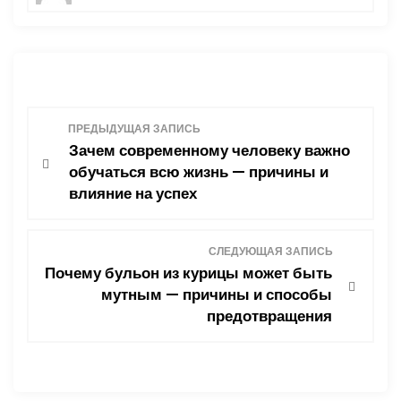
Н
ПРЕДЫДУЩАЯ ЗАПИСЬ
Зачем современному человеку важно
а
обучаться всю жизнь — причины и
влияние на успех
в
и
СЛЕДУЮЩАЯ ЗАПИСЬ
Почему бульон из курицы может быть
г
мутным — причины и способы
предотвращения
а
ц