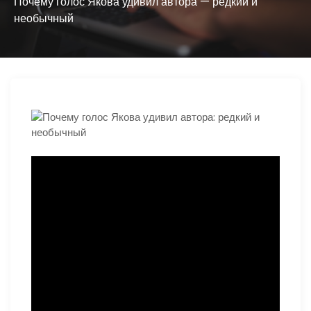
ю
Почему голос Якова удивил автора — редкий и
необычный