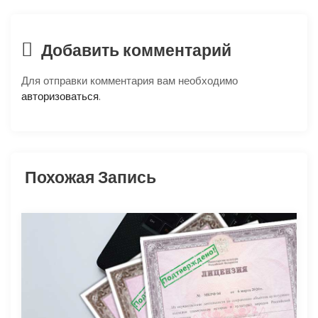
и
я
Добавить комментарий
п
Для отправки комментария вам необходимо
о
авторизоваться
.
з
а
Похожая Запись
п
и
с
я