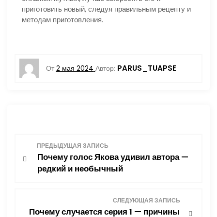
приготовить новый, следуя правильным рецепту и
методам приготовления.
PARUS_TUAPSE
От
2 мая 2024
Автор:
Н
ПРЕДЫДУЩАЯ ЗАПИСЬ
Почему голос Якова удивил автора —
а
редкий и необычный
в
СЛЕДУЮЩАЯ ЗАПИСЬ
и
Почему случается серия 1 — причины