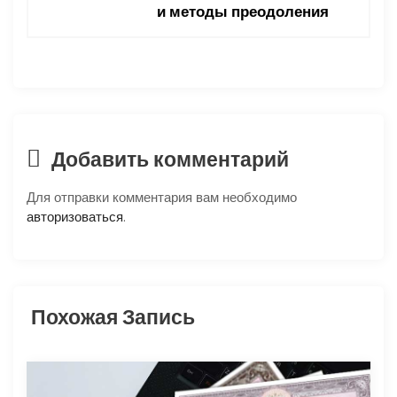
и методы преодоления
г
а
ц
и
Добавить комментарий
я
Для отправки комментария вам необходимо
п
авторизоваться
.
о
з
Похожая Запись
а
п