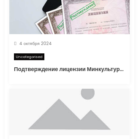
и
с
я
4 октября 2024
м
Uncategorised
Подтверждение лицензии Минкультуры: Важные аспекты и процесс получения