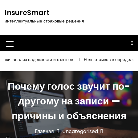
П
е
InsureSmart
р
интеллектуальные страховые решения
е
й
т
и
И
к
к
с
з надежности и отзывов
Роль отзывов в определении надёжнос
о
о
д
н
е
Почему голос звучит по-
р
к
ж
а
другому на записи —
и
м
м
о
причины и объяснения
е
м
у
н
Главная
Uncategorised