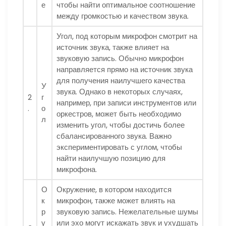
е
чтобы найти оптимальное соотношение
между громкостью и качеством звука.
Угол, под которым микрофон смотрит на
источник звука, также влияет на
звуковую запись. Обычно микрофон
направляется прямо на источник звука
для получения наилучшего качества
У
звука. Однако в некоторых случаях,
2
г
например, при записи инструментов или
.
о
оркестров, может быть необходимо
л
изменить угол, чтобы достичь более
сбалансированного звука. Важно
экспериментировать с углом, чтобы
найти наилучшую позицию для
микрофона.
О
Окружение, в котором находится
к
микрофон, также может влиять на
р
звуковую запись. Нежелательные шумы
у
или эхо могут искажать звук и ухудшать