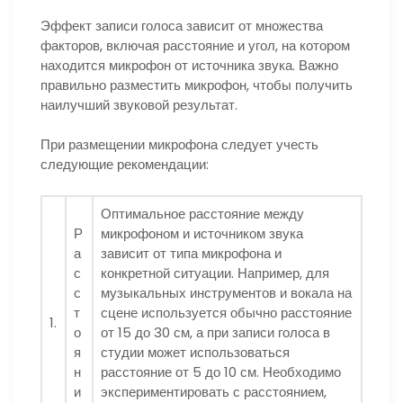
Эффект записи голоса зависит от множества
факторов, включая расстояние и угол, на котором
находится микрофон от источника звука. Важно
правильно разместить микрофон, чтобы получить
наилучший звуковой результат.
При размещении микрофона следует учесть
следующие рекомендации:
Оптимальное расстояние между
Р
микрофоном и источником звука
а
зависит от типа микрофона и
с
конкретной ситуации. Например, для
с
музыкальных инструментов и вокала на
т
сцене используется обычно расстояние
1.
о
от 15 до 30 см, а при записи голоса в
я
студии может использоваться
н
расстояние от 5 до 10 см. Необходимо
и
экспериментировать с расстоянием,