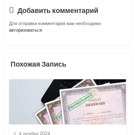
п
Добавить комментарий
о
Для отправки комментария вам необходимо
авторизоваться
.
з
а
п
Похожая Запись
и
с
я
м
4 октября 2024