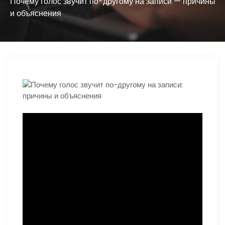
ю
Почему голос звучит по-другому на записи — причины
и объяснения