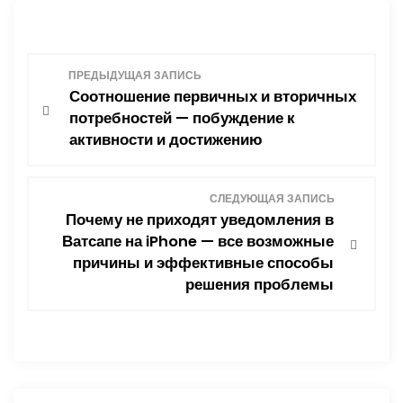
Н
ПРЕДЫДУЩАЯ ЗАПИСЬ
Соотношение первичных и вторичных
а
потребностей — побуждение к
активности и достижению
в
и
СЛЕДУЮЩАЯ ЗАПИСЬ
Почему не приходят уведомления в
г
Ватсапе на iPhone — все возможные
причины и эффективные способы
а
решения проблемы
ц
и
я