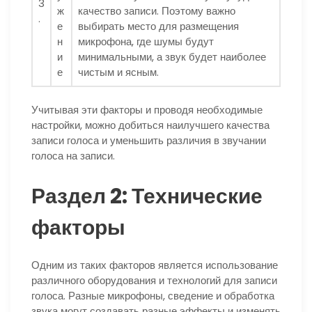
3
ж
качество записи. Поэтому важно
.
е
выбирать место для размещения
н
микрофона, где шумы будут
и
минимальными, а звук будет наиболее
е
чистым и ясным.
Учитывая эти факторы и проводя необходимые
настройки, можно добиться наилучшего качества
записи голоса и уменьшить различия в звучании
голоса на записи.
Раздел 2: Технические
факторы
Одним из таких факторов является использование
различного оборудования и технологий для записи
голоса. Разные микрофоны, сведение и обработка
звука могут создавать разные эффекты и изменять