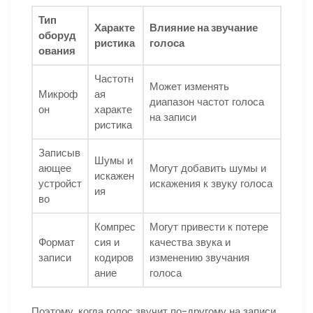
Тип
Характе
Влияние на звучание
оборуд
ристика
голоса
ования
Частотн
Может изменять
Микроф
ая
диапазон частот голоса
он
характе
на записи
ристика
Записыв
Шумы и
ающее
Могут добавить шумы и
искажен
устройст
искажения к звуку голоса
ия
во
Компрес
Могут привести к потере
Формат
сия и
качества звука и
записи
кодиров
изменению звучания
ание
голоса
Поэтому, когда голос звучит по-другому на записи,