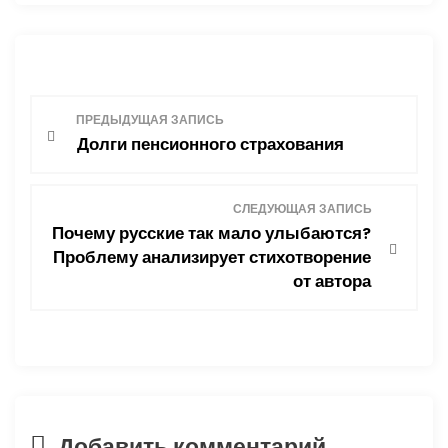
Н
ПРЕДЫДУЩАЯ ЗАПИСЬ
Долги пенсионного страхования
а
в
СЛЕДУЮЩАЯ ЗАПИСЬ
Почему русские так мало улыбаются?
и
Проблему анализирует стихотворение
от автора
г
а
ц
и
Добавить комментарий