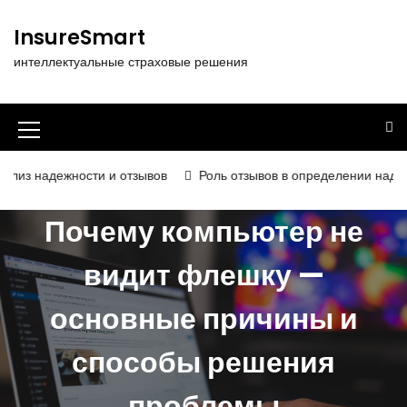
П
е
InsureSmart
р
интеллектуальные страховые решения
е
й
т
и
И
к
к
с
ости и отзывов
Роль отзывов в определении надёжности и ка
о
о
д
Почему компьютер не
н
е
р
к
видит флешку —
ж
а
и
основные причины и
м
м
о
е
м
способы решения
у
н
проблемы