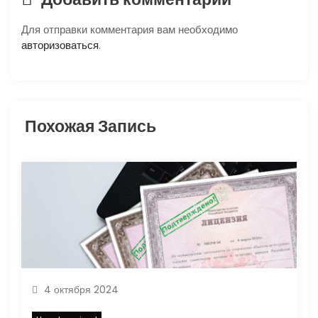
я
Для отправки комментария вам необходимо
п
авторизоваться
.
о
з
Похожая Запись
а
п
и
с
я
4 октября 2024
м