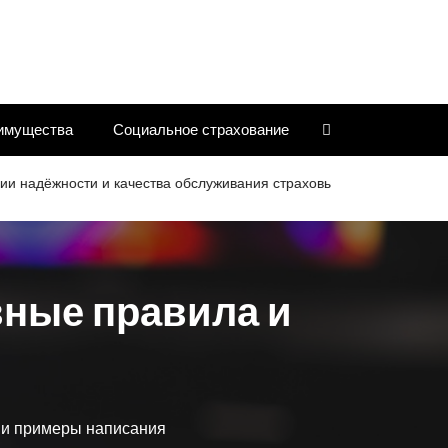
имущества
Социальное страхование
жности и качества обслуживания страховых компаний
Критер
вные правила и
 и примеры написания