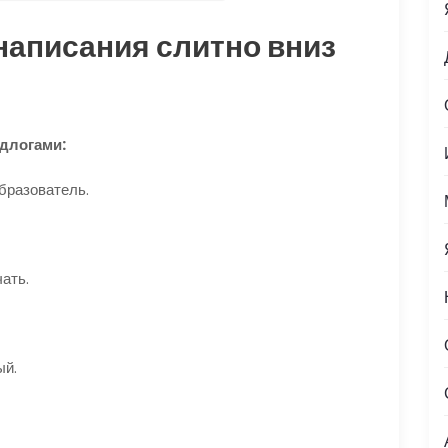
написания слитно вниз
едлогами:
бразователь.
ать.
ый.