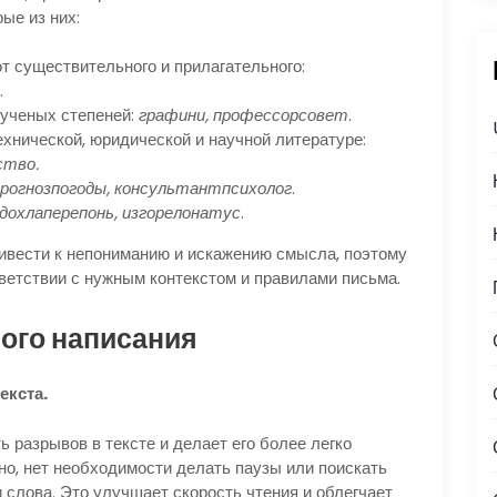
ые из них:
т существительного и прилагательного:
.
 ученых степеней:
графини, профессорсовет
.
хнической, юридической и научной литературе:
ство.
рогнозпогоды, консультантпсихолог
.
дохлаперепонь, изгорелонатус
.
ивести к непониманию и искажению смысла, поэтому
тветствии с нужным контекстом и правилами письма.
ого написания
екста.
 разрывов в тексте и делает его более легко
но, нет необходимости делать паузы или поискать
слова. Это улучшает скорость чтения и облегчает