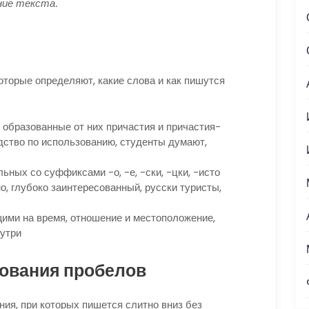
ние текста.
оторые определяют, какие слова и как пишутся
образованные от них причастия и причастия-
одство по использованию, студенты думают,
ьных со суффиксами -о, -е, -ски, -цки, -исто
о, глубоко заинтересованный, русски туристы,
ими на время, отношение и местоположение,
нутри
ования пробелов
ия, при которых пишется слитно вниз без