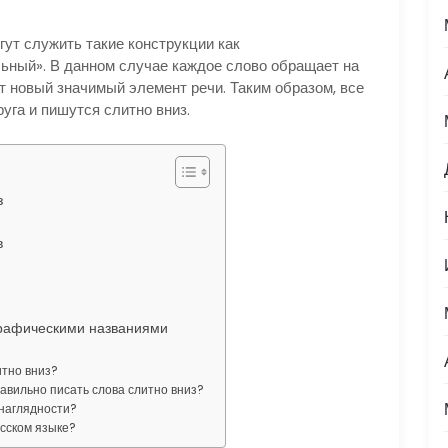
ут служить такие конструкции как
льный». В данном случае каждое слово обращает на
т новый значимый элемент речи. Таким образом, все
уга и пишутся слитно вниз.
з
в
графическими названиями
итно вниз?
равильно писать слова слитно вниз?
наглядности?
усском языке?