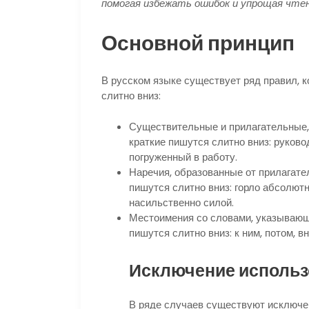
помогая избежать ошибок и упрощая чте
Основной принцип
В русском языке существует ряд правил, к
слитно вниз:
Существительные и прилагательные, 
краткие пишутся слитно вниз: руков
погруженный в работу.
Наречия, образованные от прилагател
пишутся слитно вниз: горло абсолютн
насильственно силой.
Местоимения со словами, указывающ
пишутся слитно вниз: к ним, потом, в
Исключение использ
В ряде случаев существуют исключен