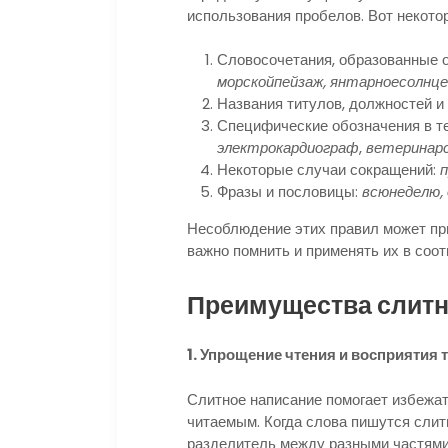
использования пробелов. Вот некотор
Словосочетания, образованные о
морскойпейзаж, янтарноесолнце
Названия титулов, должностей и
Специфические обозначения в те
электрокардиограф
,
ветеринар
Некоторые случаи сокращений:
п
Фразы и пословицы:
всюнеделю, 
Несоблюдение этих правил может пр
важно помнить и применять их в соо
Преимущества слитн
1. Упрощение чтения и восприятия т
Слитное написание помогает избежать
читаемым. Когда слова пишутся слит
разделитель между разными частями 