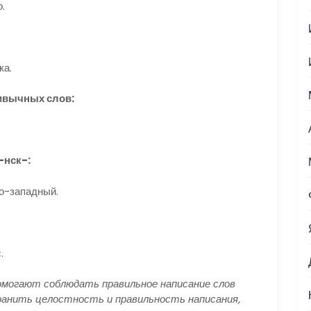
.
ка.
ривычных слов:
-нск-:
ро-западный.
.
омогают соблюдать правильное написание слов
ранить целостность и правильность написания,