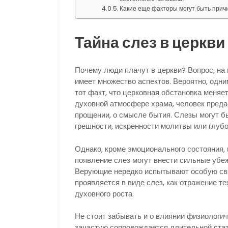
Какие еще факторы могут быть причи
Тайна слез в церкви
Почему люди плачут в церкви? Вопрос, на 
имеет множество аспектов. Вероятно, одн
тот факт, что церковная обстановка меняе
духовной атмосфере храма, человек предае
прощении, о смысле бытия. Слезы могут б
грешности, искренности молитвы или глуб
Однако, кроме эмоционального состояния, 
появление слез могут внести сильные убе
Верующие нередко испытывают особую связ
проявляется в виде слез, как отражение т
духовного роста.
Не стоит забывать и о влиянии физиологич
зачастую сопровождается длительной стат