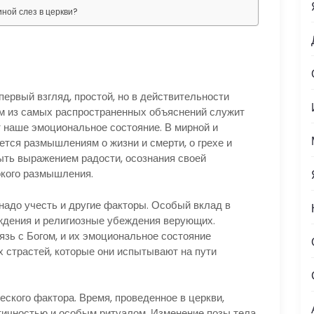
ной слез в церкви?
первый взгляд, простой, но в действительности
им из самых распространенных объяснений служит
т наше эмоциональное состояние. В мирной и
тся размышлениям о жизни и смерти, о грехе и
ыть выражением радости, осознания своей
окого размышления.
надо учесть и другие факторы. Особый вклад в
ждения и религиозные убеждения верующих.
ь с Богом, и их эмоциональное состояние
ех страстей, которые они испытывают на пути
еского фактора. Время, проведенное в церкви,
ичностью и особым ритуалом. Изменение позы тела,