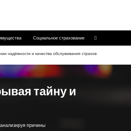
имущества
Социальное страхование
адёжности и качества обслуживания страховых компаний
Кри
рывая тайну и
и анализируя причины