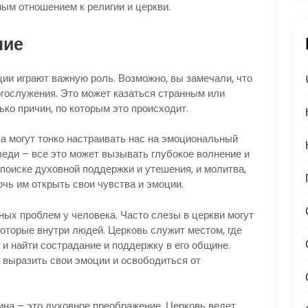
ым отношением к религии и церкви.
ние
ции играют важную роль. Возможно, вы замечали, что
огослужения. Это может казаться странным или
ько причин, по которым это происходит.
а могут тонко настраивать нас на эмоциональный
веди – все это может вызывать глубокое волнение и
 поиске духовной поддержки и утешения, и молитва,
чь им открыть свои чувства и эмоции.
ных проблем у человека. Часто слезы в церкви могут
оторые внутри людей. Церковь служит местом, где
 и найти сострадание и поддержку в его общине.
выразить свои эмоции и освободиться от
ина – это духовное преображение. Церковь ведет