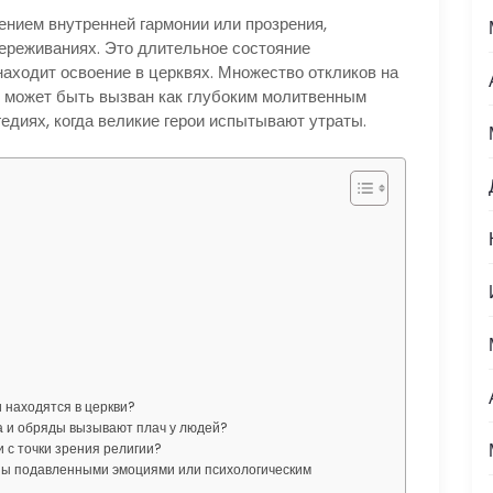
нием внутренней гармонии или прозрения,
переживаниях. Это длительное состояние
находит освоение в церквях. Множество откликов на
н может быть вызван как глубоким молитвенным
гедиях, когда великие герои испытывают утраты.
и находятся в церкви?
а и обряды вызывают плач у людей?
и с точки зрения религии?
аны подавленными эмоциями или психологическим