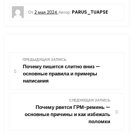
PARUS_TUAPSE
От
2 мая 2024
Автор:
Н
ПРЕДЫДУЩАЯ ЗАПИСЬ
Почему пишется слитно вниз —
а
основные правила и примеры
написания
в
и
СЛЕДУЮЩАЯ ЗАПИСЬ
Почему рвется ГРМ-ремень —
г
основные причины и как избежать
поломки
а