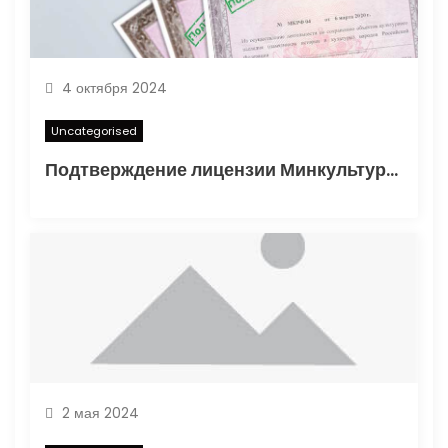
я
м
4 октября 2024
Uncategorised
Подтверждение лицензии Минкультуры: Важные аспекты и процесс получения
2 мая 2024