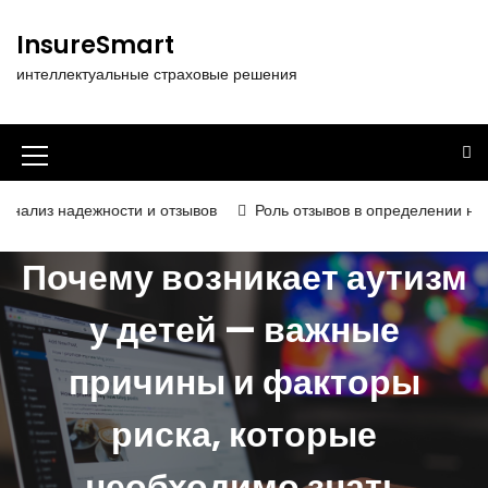
П
е
InsureSmart
р
интеллектуальные страховые решения
е
й
т
и
И
к
к
с
жности и отзывов
Роль отзывов в определении надёжности и к
о
о
д
Почему возникает аутизм
н
е
р
к
у детей — важные
ж
а
и
причины и факторы
м
м
о
е
м
риска, которые
у
н
необходимо знать