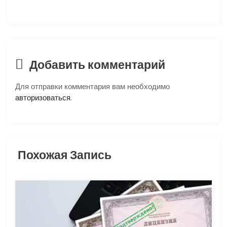
ц
и
я
Добавить комментарий
п
Для отправки комментария вам необходимо
о
авторизоваться
.
з
а
Похожая Запись
п
и
с