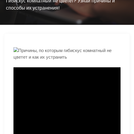
ю
Гибискус комнатный не цветет? Узнай причины и
способы их устранения!