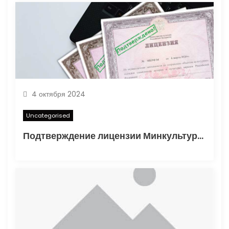
и
с
я
м
4 октября 2024
Uncategorised
Подтверждение лицензии Минкультуры: Важные аспекты и процесс получения