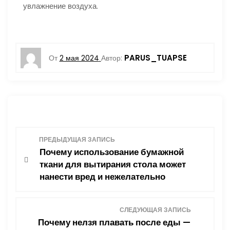
увлажнение воздуха.
PARUS_TUAPSE
От
2 мая 2024
Автор:
Н
ПРЕДЫДУЩАЯ ЗАПИСЬ
Почему использование бумажной
а
ткани для вытирания стола может
нанести вред и нежелательно
в
и
СЛЕДУЮЩАЯ ЗАПИСЬ
Почему нелзя плавать после еды —