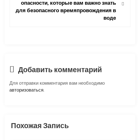
г
опасности, которые вам важно знать
для безопасного времяпровождения в
а
воде
ц
и
я
п
Добавить комментарий
о
Для отправки комментария вам необходимо
авторизоваться
.
з
а
п
Похожая Запись