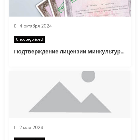
я
м
4 октября 2024
Uncategorised
Подтверждение лицензии Минкультуры: Важные аспекты и процесс получения
2 мая 2024