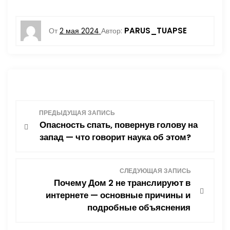
PARUS_TUAPSE
От
2 мая 2024
Автор:
Н
ПРЕДЫДУЩАЯ ЗАПИСЬ
Опасность спать, повернув голову на
а
запад — что говорит наука об этом?
в
СЛЕДУЮЩАЯ ЗАПИСЬ
и
Почему Дом 2 не транслируют в
интернете — основные причины и
г
подробные объяснения
а