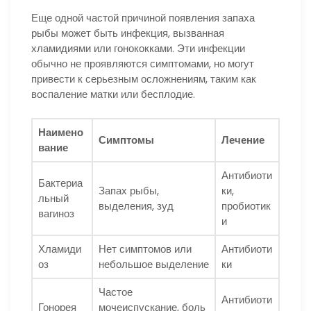
Еще одной частой причиной появления запаха
рыбы может быть инфекция, вызванная
хламидиями или гонококками. Эти инфекции
обычно не проявляются симптомами, но могут
привести к серьезным осложнениям, таким как
воспаление матки или бесплодие.
Наимено
Симптомы
Лечение
вание
Антибиоти
Бактериа
Запах рыбы,
ки,
льный
выделения, зуд
пробиотик
вагиноз
и
Хламиди
Нет симптомов или
Антибиоти
оз
небольшое выделение
ки
Частое
Антибиоти
Гонорея
мочеиспускание, боль