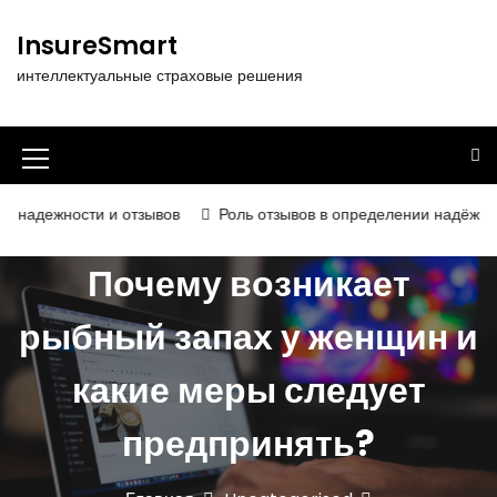
П
е
InsureSmart
р
интеллектуальные страховые решения
е
й
т
и
И
к
к
с
и и отзывов
Роль отзывов в определении надёжности и качес
о
о
д
Почему возникает
н
е
р
к
рыбный запах у женщин и
ж
а
и
какие меры следует
м
м
о
е
м
предпринять?
у
н