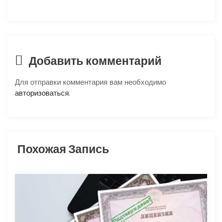
ц
и
я
Добавить комментарий
п
Для отправки комментария вам необходимо
авторизоваться
.
о
з
Похожая Запись
а
п
и
с