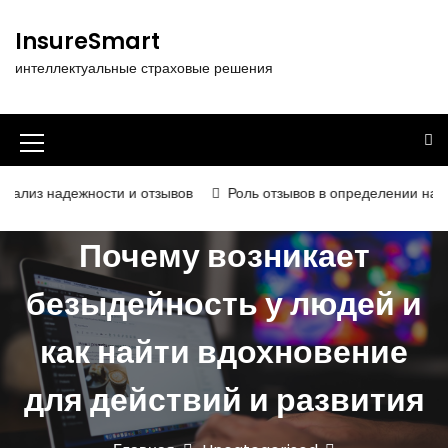
П
е
InsureSmart
р
интеллектуальные страховые решения
е
й
т
и
И
к
к
с
ности и отзывов
Роль отзывов в определении надёжности и к
о
о
д
Почему возникает
н
е
р
к
безыдейность у людей и
ж
а
и
как найти вдохновение
м
м
о
е
м
для действий и развития
у
н