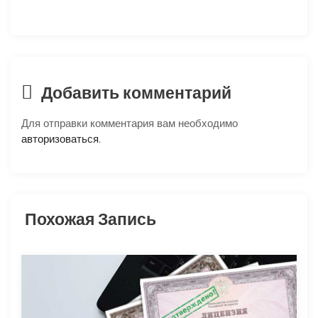
и
я
п
Добавить комментарий
о
Для отправки комментария вам необходимо
з
авторизоваться
.
а
п
Похожая Запись
и
с
я